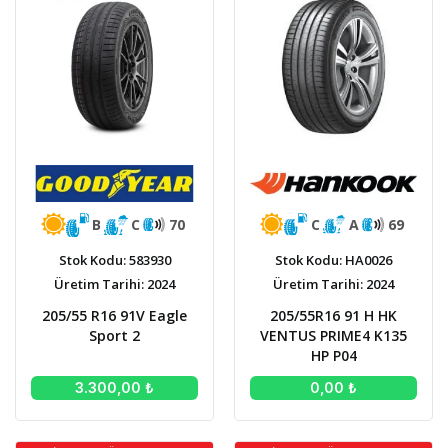
B
C
70
C
A
69
Stok Kodu: 583930
Stok Kodu: HA0026
Üretim Tarihi: 2024
Üretim Tarihi: 2024
205/55 R16 91V Eagle
205/55R16 91 H HK
Sport 2
VENTUS PRIME4 K135
HP P04
3.300,00 ₺
0,00 ₺