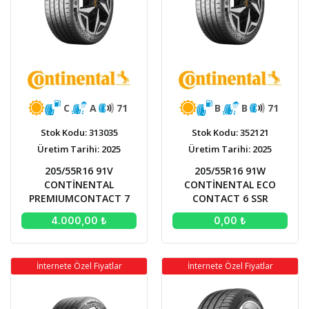
C
A
71
B
B
71
Stok Kodu: 313035
Stok Kodu: 352121
Üretim Tarihi: 2025
Üretim Tarihi: 2025
205/55R16 91V
205/55R16 91W
CONTİNENTAL
CONTİNENTAL ECO
PREMIUMCONTACT 7
CONTACT 6 SSR
4.000,00 ₺
0,00 ₺
İnternete Özel Fiyatlar
İnternete Özel Fiyatlar