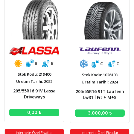
B
B
C
C
Stok Kodu: 219400
Stok Kodu: 1026103
Üretim Tarihi: 2022
Üretim Tarihi: 2024
205/55R16 91V Lassa
205/55R16 91T Laufenn
Driveways
Lw31 İ Fit + M+S
0,00 ₺
3.000,00 ₺
İnternete Özel Fiyatlar
İnternete Özel Fiyatlar