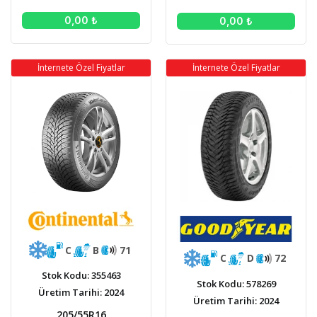
0,00 ₺
0,00 ₺
İnternete Özel Fiyatlar
İnternete Özel Fiyatlar
C
B
71
C
D
72
Stok Kodu: 355463
Stok Kodu: 578269
Üretim Tarihi: 2024
Üretim Tarihi: 2024
205/55R16