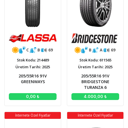
C
B
69
B
A
69
Stok Kodu: 214489
Stok Kodu: 611565
Üretim Tarihi: 2025
Üretim Tarihi: 2025
205/55R16 91V
205/55R16 91V
GREENWAYS
BRIDGESTONE
TURANZA 6
0,00 ₺
4.000,00 ₺
İnternete Özel Fiyatlar
İnternete Özel Fiyatlar