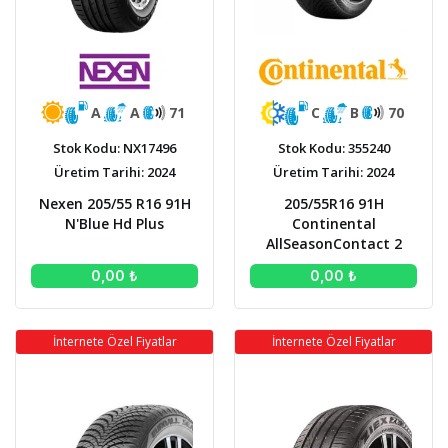
A
A
71
C
B
70
Stok Kodu: NX17496
Stok Kodu: 355240
Üretim Tarihi: 2024
Üretim Tarihi: 2024
Nexen 205/55 R16 91H
205/55R16 91H
N'Blue Hd Plus
Continental
AllSeasonContact 2
0,00 ₺
0,00 ₺
İnternete Özel Fiyatlar
İnternete Özel Fiyatlar