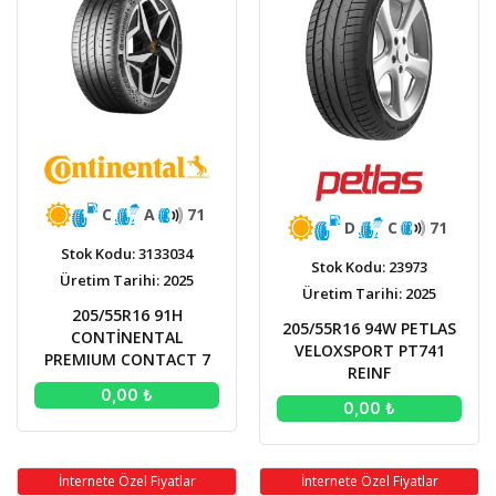
C
A
71
D
C
71
Stok Kodu: 3133034
Stok Kodu: 23973
Üretim Tarihi: 2025
Üretim Tarihi: 2025
205/55R16 91H
205/55R16 94W PETLAS
CONTİNENTAL
VELOXSPORT PT741
PREMIUM CONTACT 7
REINF
0,00 ₺
0,00 ₺
İnternete Özel Fiyatlar
İnternete Özel Fiyatlar