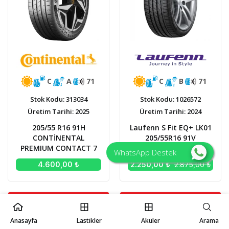
C
A
71
C
B
71
Stok Kodu: 313034
Stok Kodu: 1026572
Üretim Tarihi: 2025
Üretim Tarihi: 2024
205/55 R16 91H
Laufenn S Fit EQ+ LK01
CONTİNENTAL
205/55R16 91V
PREMIUM CONTACT 7
WhatsApp Destek
4.600,00 ₺
2.250,00 ₺
2.875,00 ₺
İnternete Özel Fiyatlar
İnternete Özel Fiyatlar
Anasayfa
Lastikler
Aküler
Arama