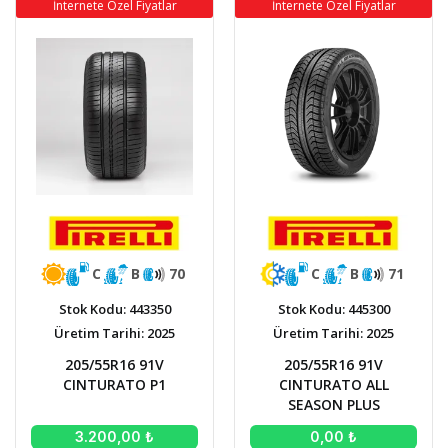
İnternete Özel Fiyatlar
İnternete Özel Fiyatlar
C
B
70
C
B
71
Stok Kodu: 443350
Stok Kodu: 445300
Üretim Tarihi: 2025
Üretim Tarihi: 2025
205/55R16 91V
205/55R16 91V
CINTURATO P1
CINTURATO ALL
SEASON PLUS
3.200,00 ₺
0,00 ₺