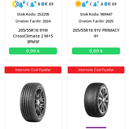
C
A
69
C
B
69
Stok Kodu: 969447
Stok Kodu: 252295
Üretim Tarihi: 2025
Üretim Tarihi: 2024
205/55R16 91V PRİMACY
205/55R16 91W
4+
CrossClimate 2 M+S
3PMSF
0,00 ₺
0,00 ₺
İnternete Özel Fiyatlar
İnternete Özel Fiyatlar