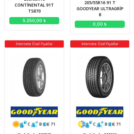
205/55R16 91 T
CONTİNENTAL 91T
GOODYEAR ULTRAGRİP
TS870
8
5.250,00 ₺
0,00 ₺
İnternete Özel Fiyatlar
İnternete Özel Fiyatlar
C
B
71
C
B
71