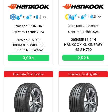
C
B
72
C
B
72
Stok Kodu: 1026497
Stok Kodu: 1028365
Üretim Tarihi: 2024
Üretim Tarihi: 2024
205/55R16 94H
205/55R16 91T
HANKOOK XL KINERGY
HANKOOK WINTER I
4S 2 H750
CEPT* RS3 W462
0,00 ₺
0,00 ₺
İnternete Özel Fiyatlar
İnternete Özel Fiyatlar