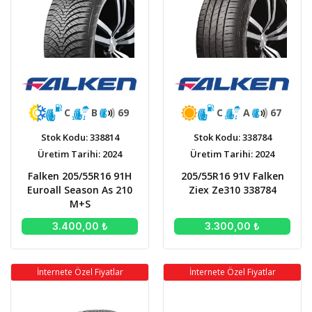
C
A
67
C
B
69
Stok Kodu: 338784
Stok Kodu: 338814
Üretim Tarihi: 2024
Üretim Tarihi: 2024
205/55R16 91V Falken
Falken 205/55R16 91H
Ziex Ze310 338784
Euroall Season As 210
M+S
3.300,00 ₺
3.400,00 ₺
İnternete Özel Fiyatlar
İnternete Özel Fiyatlar