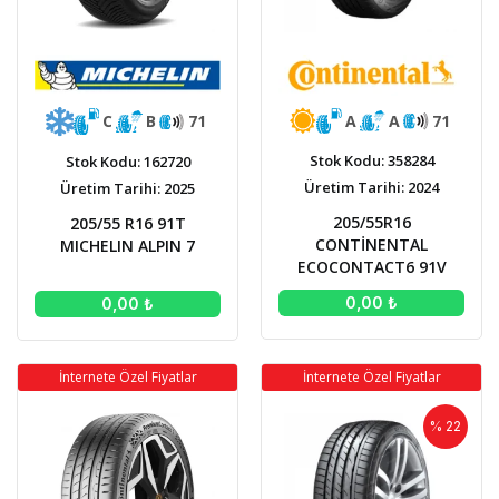
A
A
71
C
B
71
Stok Kodu: 358284
Stok Kodu: 162720
Üretim Tarihi: 2024
Üretim Tarihi: 2025
205/55R16
205/55 R16 91T
CONTİNENTAL
MICHELIN ALPIN 7
ECOCONTACT6 91V
0,00 ₺
0,00 ₺
İnternete Özel Fiyatlar
İnternete Özel Fiyatlar
% 22