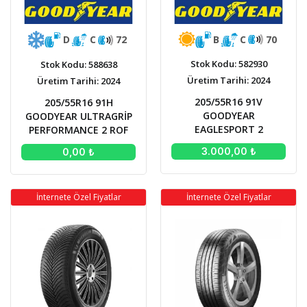
B
C
70
D
C
72
Stok Kodu: 582930
Stok Kodu: 588638
Üretim Tarihi: 2024
Üretim Tarihi: 2024
205/55R16 91V
205/55R16 91H
GOODYEAR
GOODYEAR ULTRAGRİP
EAGLESPORT 2
PERFORMANCE 2 ROF
3.000,00 ₺
0,00 ₺
İnternete Özel Fiyatlar
İnternete Özel Fiyatlar