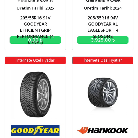
Stok Kodu: 528503
Stok Kodu: 582986
Üretim Tarihi: 2025
Üretim Tarihi: 2024
205/55R16 91V
205/55R16 94V
GOODYEAR
GOODYEAR XL
EFFİCİENTGRİP
EAGLESPORT 4
PERFORMANCE (4
SEOSONS
0,00 ₺
3.925,00 ₺
KANAL)
İnternete Özel Fiyatlar
İnternete Özel Fiyatlar