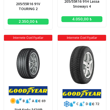
205/55R16 91H Lassa
205/55R16 91V
Snoways 4
TOURING 2
4.050,00 ₺
2.350,00 ₺
İnternete Özel Fiyatlar
İnternete Özel Fiyatlar
B
A
69
C
D
72
Stok Kodu: 542449