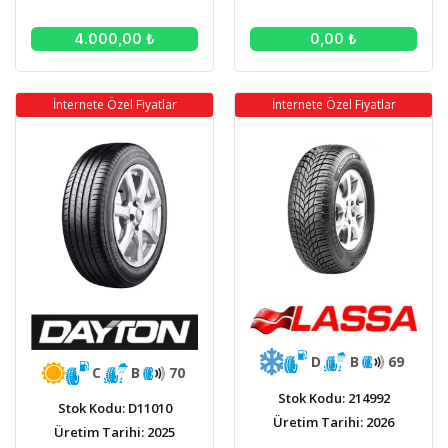
0,00 ₺
4.000,00 ₺
İnternete Özel Fiyatlar
İnternete Özel Fiyatlar
D
B
69
C
B
70
Stok Kodu: 214992
Stok Kodu: D11010
Üretim Tarihi: 2026
Üretim Tarihi: 2025