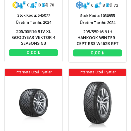
C
B
70
C
B
72
Stok Kodu: 545077
Stok Kodu: 1030955
Üretim Tarihi: 2024
Üretim Tarihi: 2024
205/55R16 91V XL
205/55R16 91H
GOODYEAR VEKTOR 4
HANKOOK WINTER I
SEASONS G3
CEPT RS3 W462B RFT
0,00 ₺
0,00 ₺
İnternete Özel Fiyatlar
İnternete Özel Fiyatlar