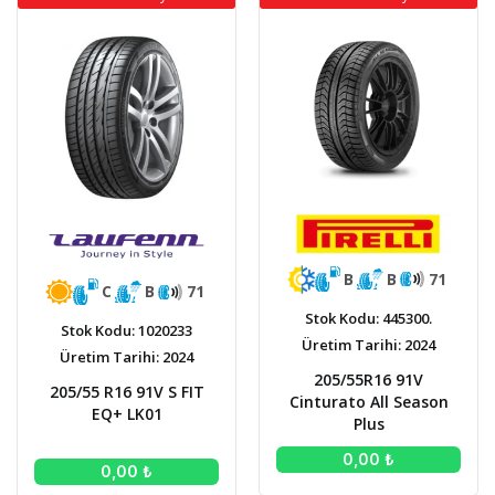
B
B
71
C
B
71
Stok Kodu: 445300.
Stok Kodu: 1020233
Üretim Tarihi: 2024
Üretim Tarihi: 2024
205/55R16 91V
205/55 R16 91V S FIT
Cinturato All Season
EQ+ LK01
Plus
0,00 ₺
0,00 ₺