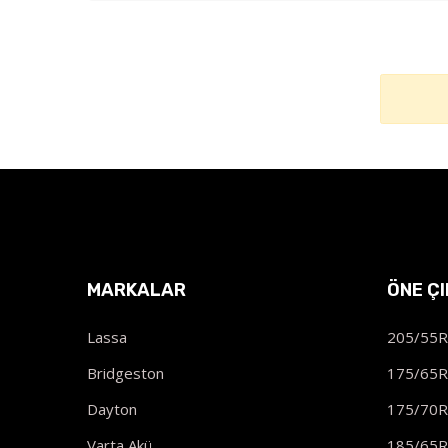
MARKALAR
ÖNE Ç
Lassa
205/55
Bridgeston
175/65
Dayton
175/70
Varta Akü
185/65