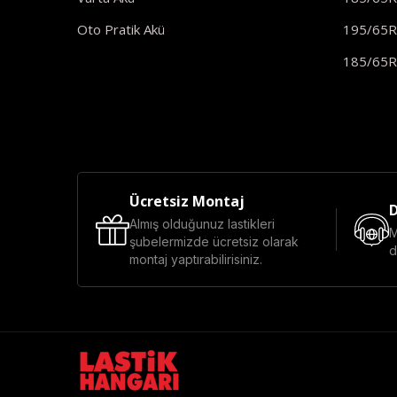
Oto Pratik Akü
195/65
185/65
Ücretsiz Montaj
D
Almış olduğunuz lastikleri
M
şubelermizde ücretsiz olarak
d
montaj yaptırabilirisiniz.