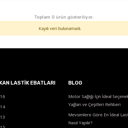
Toplam 0 ürün gösteriliyor.
Kayılı veri bulunamadı.
IKAN LASTIK EBATLARI
BLOG
R16
Motor Sağlığı İçin İdeal Seçenek
Yağları ve Çeşitleri Rehberi
R14
Mevsimlere Göre En İdeal Last
R13
Nasıl Yapılır?
R15