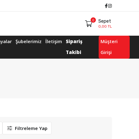
Facebook
Instagram
0
Sepet
0,00 TL
yalar
Şubelerimiz
İletişim
Sipariş
Müşteri
Takibi
Girişi
Filtreleme Yap