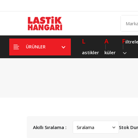
L
A
F
iltrel
ÜRÜNLER
astikler
küler
Akıllı Sıralama :
Stok Du