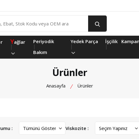
Y
Periyodik
Yedek Parça
İşçilik
Kampan
er
ağlar
Bakım
Ürünler
Anasayfa
Ürünler
rumu :
Viskozite :