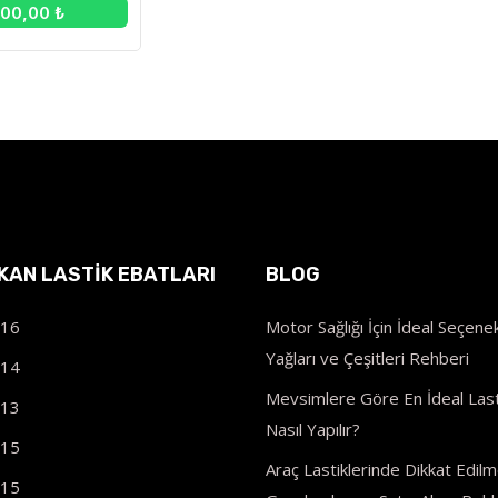
600,00 ₺
IKAN LASTIK EBATLARI
BLOG
R16
Motor Sağlığı İçin İdeal Seçenek
Yağları ve Çeşitleri Rehberi
R14
Mevsimlere Göre En İdeal Last
R13
Nasıl Yapılır?
R15
Araç Lastiklerinde Dikkat Edilm
R15