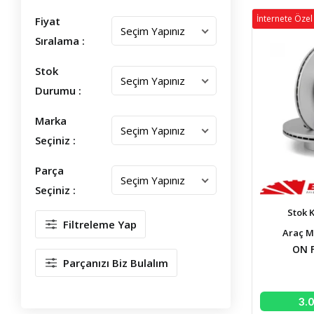
İnternete Özel 
Fiyat
Sıralama :
Stok
Durumu :
Marka
Seçiniz :
Parça
Seçiniz :
Stok 
Filtreleme Yap
Araç M
ON F
Parçanızı Biz Bulalım
3.