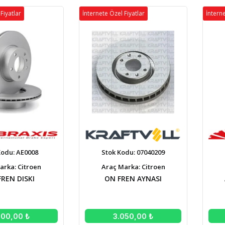
Fiyatlar
İnternete Özel Fiyatlar
İnterne
Kodu: AE0008
Stok Kodu: 07040209
arka: Citroen
Araç Marka: Citroen
REN DISKI
ON FREN AYNASI
000,00 ₺
3.050,00 ₺