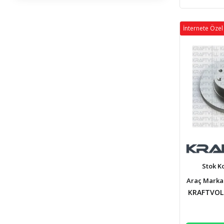
İnternete Özel 
Stok K
Araç Marka:
KRAFTVOLL