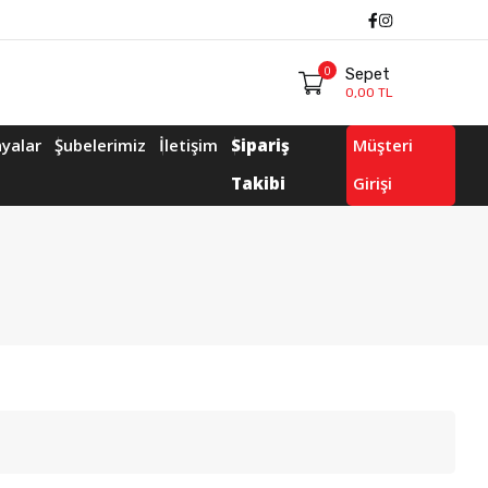
Facebook
Instagram
0
Sepet
0,00 TL
yalar
Şubelerimiz
İletişim
Sipariş
Müşteri
Takibi
Girişi