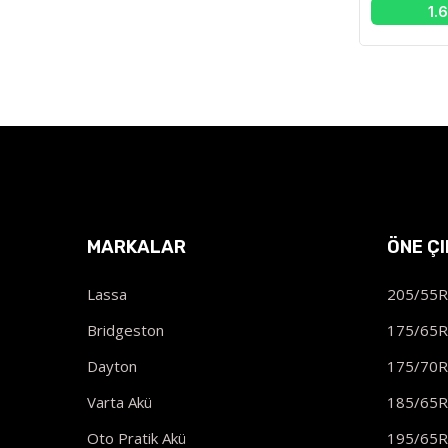
1.
MARKALAR
ÖNE Ç
Lassa
205/55
Bridgeston
175/65
Dayton
175/70
Varta Akü
185/65
Oto Pratik Akü
195/65