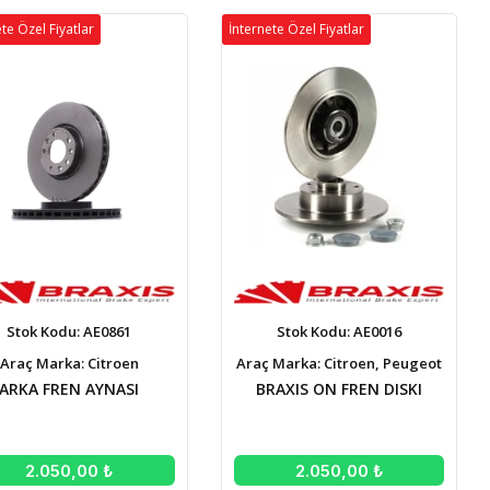
te Özel Fiyatlar
İnternete Özel Fiyatlar
Stok Kodu: AE0861
Stok Kodu: AE0016
Araç Marka: Citroen
Araç Marka: Citroen, Peugeot
ARKA FREN AYNASI
BRAXIS ON FREN DISKI
2.050,00 ₺
2.050,00 ₺