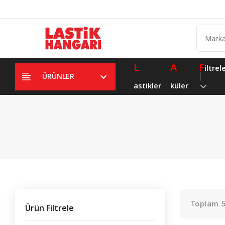
L
A
F
iltrel
ÜRÜNLER
astikler
küler
Toplam 5 
Ürün Filtrele