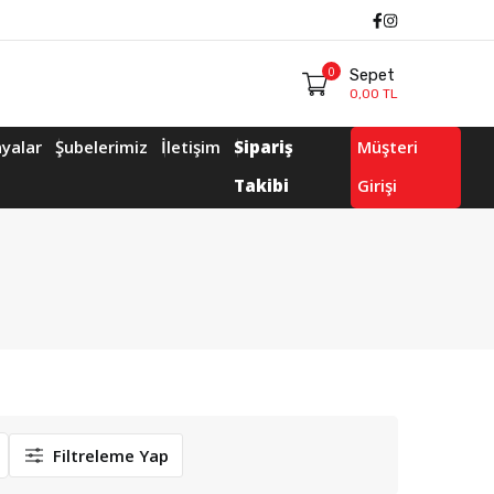
Facebook
Instagram
0
Sepet
0,00 TL
yalar
Şubelerimiz
İletişim
Sipariş
Müşteri
Takibi
Girişi
Filtreleme Yap