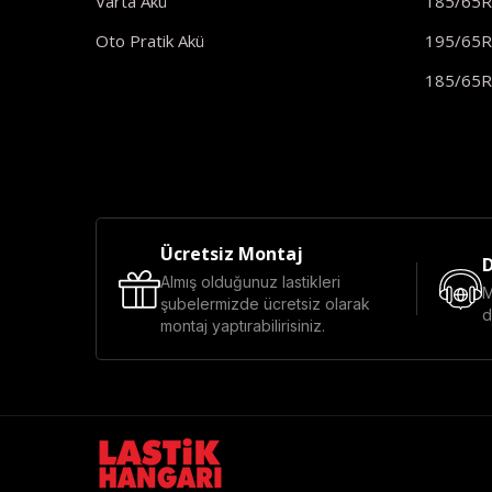
Varta Akü
185/65
Oto Pratik Akü
195/65
185/65
Ücretsiz Montaj
D
Almış olduğunuz lastikleri
M
şubelermizde ücretsiz olarak
d
montaj yaptırabilirisiniz.