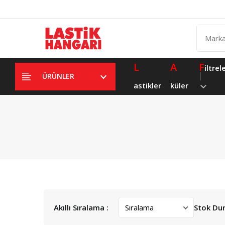
L
A
F
iltrel
ÜRÜNLER
astikler
küler
Akıllı Sıralama :
Stok Du