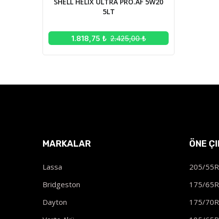
SHELL HELIX ULTRA PRO.AF 5W20
5LT
1.818,75 ₺
2.425,00 ₺
MARKALAR
ÖNE Ç
Lassa
205/55
Bridgeston
175/65
Dayton
175/70