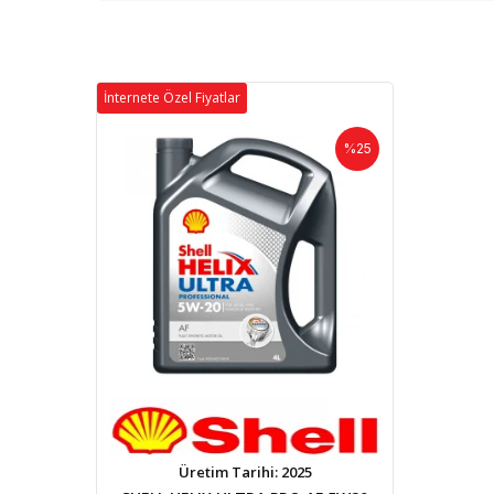
İnternete Özel Fiyatlar
%25
Üretim Tarihi: 2025