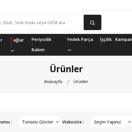
Y
Periyodik
Yedek Parça
İşçilik
Kampan
er
ağlar
Bakım
Ürünler
Anasayfa
Ürünler
rumu :
Viskozite :