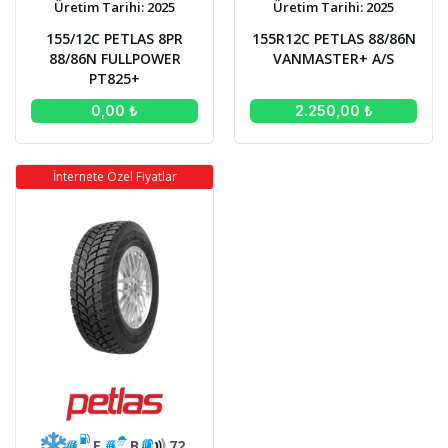
Üretim Tarihi: 2025
Üretim Tarihi: 2025
155/12C PETLAS 8PR
155R12C PETLAS 88/86N
88/86N FULLPOWER
VANMASTER+ A/S
PT825+
0,00 ₺
2.250,00 ₺
İnternete Özel Fiyatlar
E
B
72