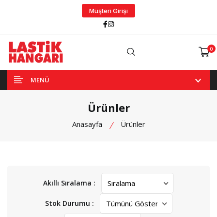
Müşteri Girişi
Facebook
Instagram
0
Arama
MENÜ
Ürünler
Anasayfa
Ürünler
Akıllı Sıralama :
Stok Durumu :