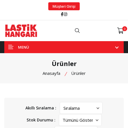
Müşteri Girişi
Facebook
Instagram
0
Arama
MENÜ
Ürünler
Anasayfa
Ürünler
Akıllı Sıralama :
Stok Durumu :