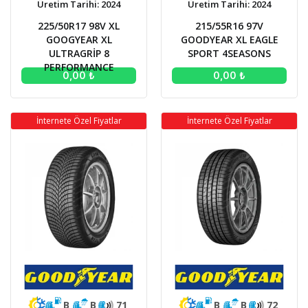
Üretim Tarihi: 2024
Üretim Tarihi: 2024
225/50R17 98V XL
215/55R16 97V
GOOGYEAR XL
GOODYEAR XL EAGLE
ULTRAGRİP 8
SPORT 4SEASONS
PERFORMANCE
0,00 ₺
0,00 ₺
İnternete Özel Fiyatlar
İnternete Özel Fiyatlar
B
B
71
B
B
72