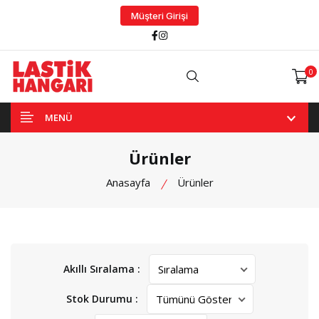
Müşteri Girişi
Facebook
Instagram
0
Arama
MENÜ
Ürünler
Anasayfa
Ürünler
Akıllı Sıralama :
Stok Durumu :