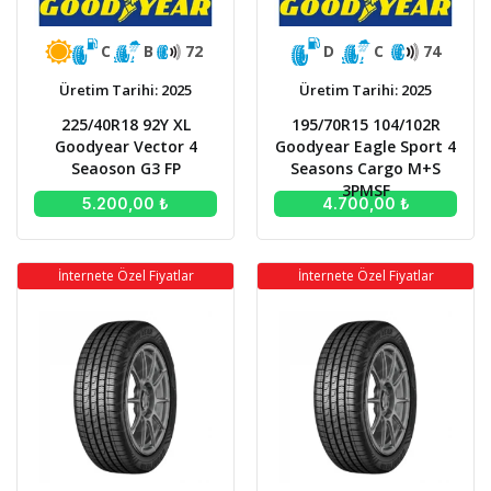
C
B
72
D
C
74
Üretim Tarihi: 2025
Üretim Tarihi: 2025
225/40R18 92Y XL
195/70R15 104/102R
Goodyear Vector 4
Goodyear Eagle Sport 4
Seaoson G3 FP
Seasons Cargo M+S
3PMSF
5.200,00 ₺
4.700,00 ₺
İnternete Özel Fiyatlar
İnternete Özel Fiyatlar