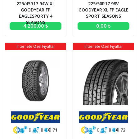
225/45R17 94W XL
225/50R17 98V
GOODYEAR FP
GOODYEAR XL FP EAGLE
EAGLESPORTY 4
SPORT SEASONS
SEASONS
4.200,00 ₺
0,00 ₺
İnternete Özel Fiyatlar
İnternete Özel Fiyatlar
D
B
71
C
B
72