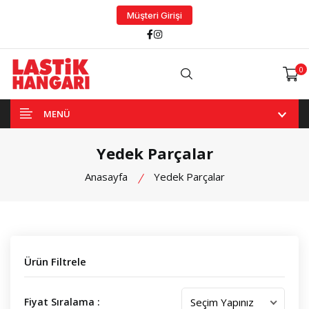
Müşteri Girişi
Facebook
Instagram
0
Arama
MENÜ
Yedek Parçalar
Anasayfa
Yedek Parçalar
Ürün Filtrele
Fiyat Sıralama :