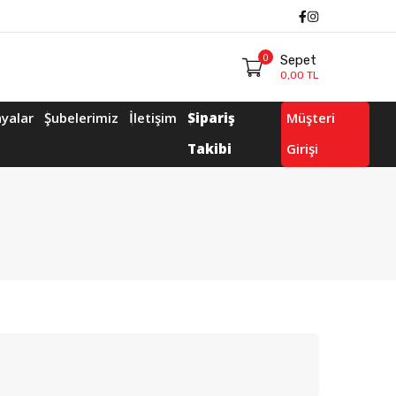
Facebook
Instagram
0
Sepet
0,00 TL
yalar
Şubelerimiz
İletişim
Sipariş
Müşteri
Takibi
Girişi