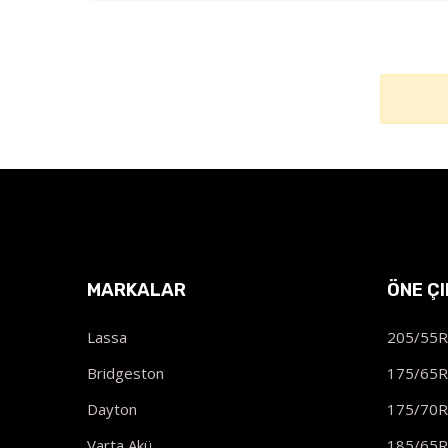
MARKALAR
ÖNE Ç
Lassa
205/55
Bridgeston
175/65
Dayton
175/70
Varta Akü
185/65