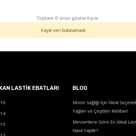
Toplam 0 ürün gösteriliyor.
Kayılı veri bulunamadı.
IKAN LASTIK EBATLARI
BLOG
R16
Motor Sağlığı İçin İdeal Seçenek
Yağları ve Çeşitleri Rehberi
R14
Mevsimlere Göre En İdeal Last
R13
Nasıl Yapılır?
R15