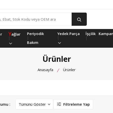
Y
Periyodik
Yedek Parça
İşçilik
Kampan
er
ağlar
Bakım
Ürünler
Anasayfa
Ürünler
rumu :
Filtreleme Yap