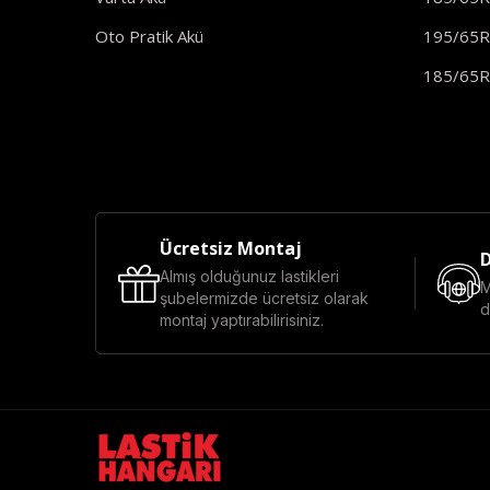
Oto Pratik Akü
195/65
185/65
Ücretsiz Montaj
D
Almış olduğunuz lastikleri
M
şubelermizde ücretsiz olarak
d
montaj yaptırabilirisiniz.