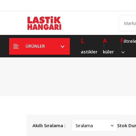
L
A
F
iltrel
ÜRÜNLER
astikler
küler
Akıllı Sıralama :
Stok Du