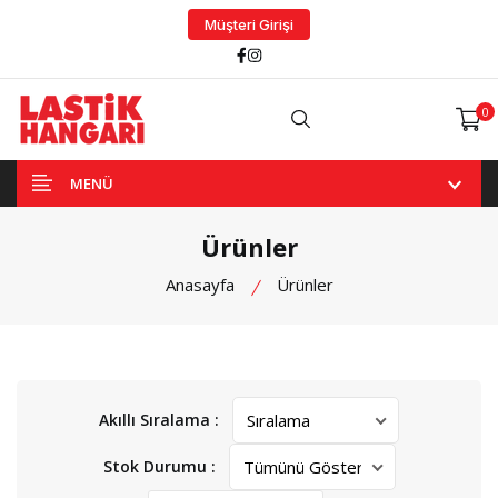
Müşteri Girişi
Facebook
Instagram
0
Arama
MENÜ
Ürünler
Anasayfa
Ürünler
Akıllı Sıralama :
Stok Durumu :