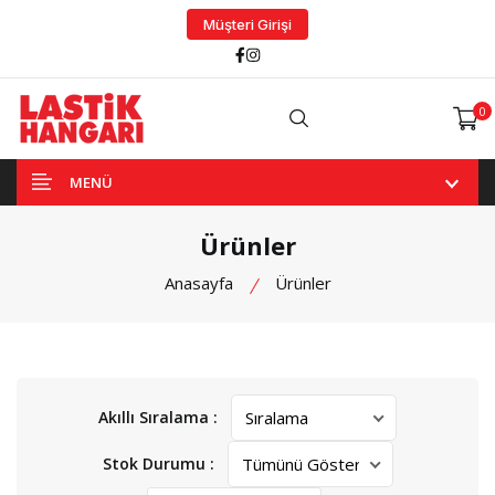
Müşteri Girişi
Facebook
Instagram
0
Arama
MENÜ
Ürünler
Anasayfa
Ürünler
Akıllı Sıralama :
Stok Durumu :