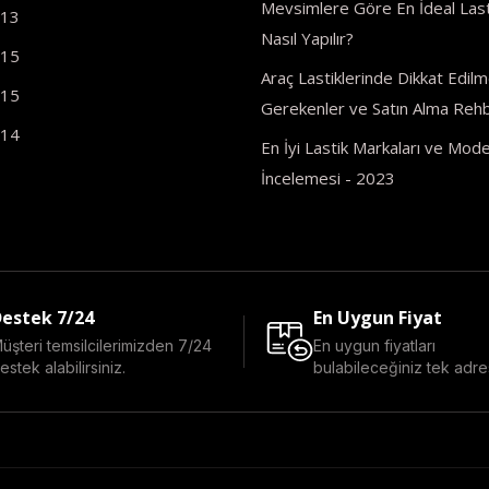
Mevsimlere Göre En İdeal Last
R13
Nasıl Yapılır?
R15
Araç Lastiklerinde Dikkat Edilm
R15
Gerekenler ve Satın Alma Rehb
R14
En İyi Lastik Markaları ve Model
İncelemesi - 2023
estek 7/24
En Uygun Fiyat
üşteri temsilcilerimizden 7/24
En uygun fiyatları
estek alabilirsiniz.
bulabileceğiniz tek adre