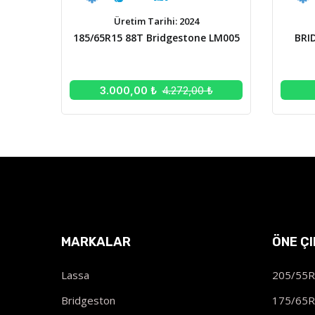
Üretim Tarihi: 2024
185/65R15 88T Bridgestone LM005
BRI
3.000,00 ₺
4.272,00 ₺
MARKALAR
ÖNE Ç
Lassa
205/55
Bridgeston
175/65