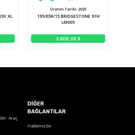
Üretim Tarihi: 2025
03V XL
195/65R/15 BRIDGESTONE 91H
LM005
3.800,00 ₺
DİĞER
BAĞLANTILAR
ler: Araç
Hakkımızda