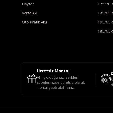
Dayton
175/70
Varta Akü
185/65
Oto Pratik Akü
195/65
185/65
Ücretsiz Montaj
D
Almış olduğunuz lastikleri
M
şubelermizde ücretsiz olarak
d
montaj yaptırabilirisiniz.