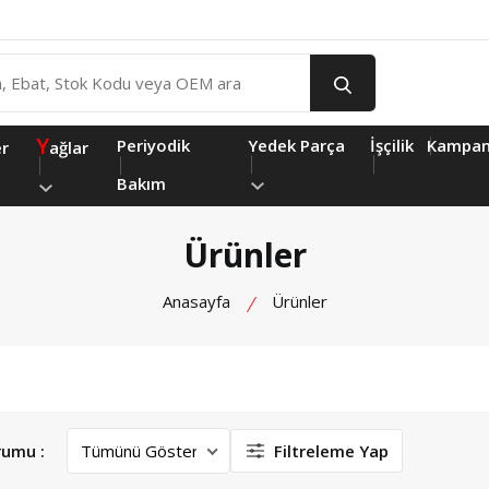
Y
Periyodik
Yedek Parça
İşçilik
Kampan
er
ağlar
Bakım
Ürünler
Anasayfa
Ürünler
rumu :
Filtreleme Yap