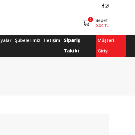
Facebook
Instagram
0
Sepet
0,00 TL
yalar
Şubelerimiz
İletişim
Sipariş
Müşteri
Takibi
Girişi