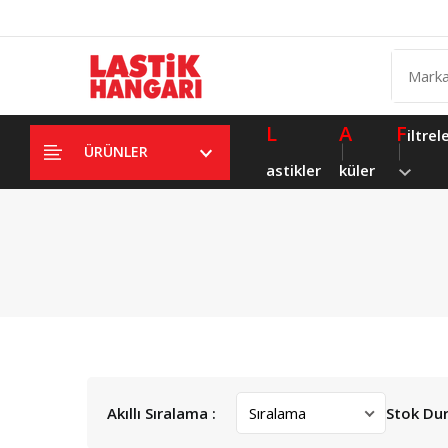
L
A
F
iltrel
ÜRÜNLER
astikler
küler
Akıllı Sıralama :
Stok Du