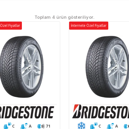
Toplam 4 ürün gösteriliyor.
Özel Fiyatlar
İnternete Özel Fiyatlar
C
A
71
C
A