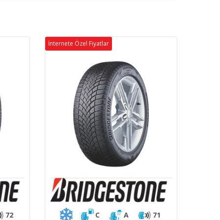
İnternete Özel Fiyatlar
72
C
A
71