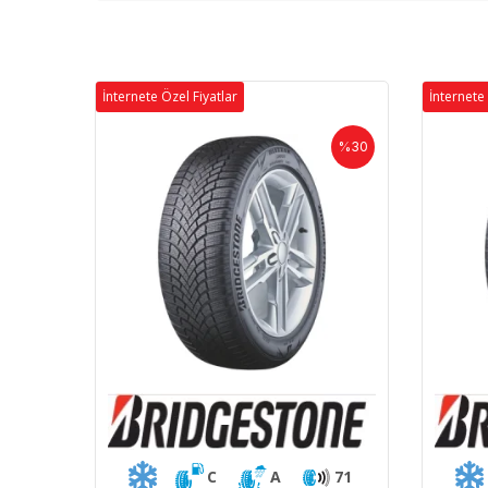
İnternete Özel Fiyatlar
İnternete 
%30
C
A
71