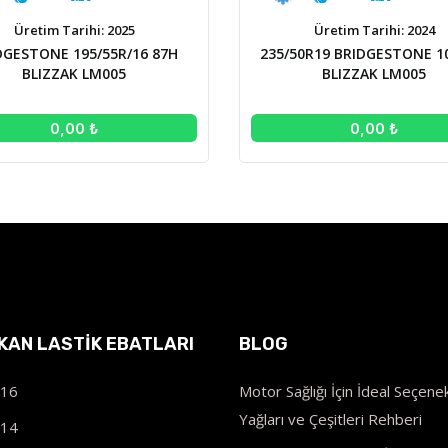
Üretim Tarihi: 2025
Üretim Tarihi: 2024
DGESTONE 195/55R/16 87H
235/50R19 BRIDGESTONE 1
BLIZZAK LM005
BLIZZAK LM005
0,00 ₺
0,00 ₺
IKAN LASTIK EBATLARI
BLOG
R16
Motor Sağlığı İçin İdeal Seçenek
Yağları ve Çeşitleri Rehberi
R14