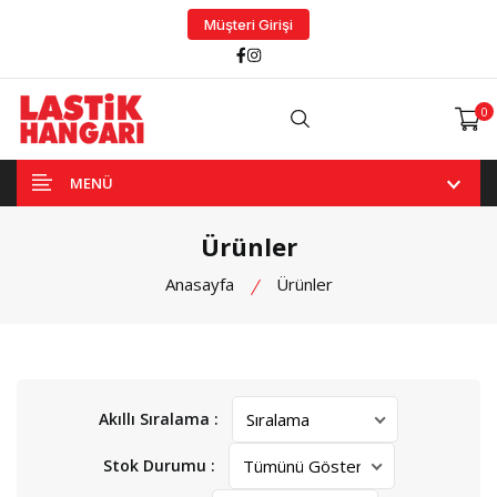
Müşteri Girişi
Facebook
Instagram
0
Arama
MENÜ
Ürünler
Anasayfa
Ürünler
Akıllı Sıralama :
Stok Durumu :