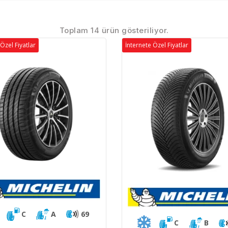
Toplam 14 ürün gösteriliyor.
Özel Fiyatlar
İnternete Özel Fiyatlar
C
A
69
C
B