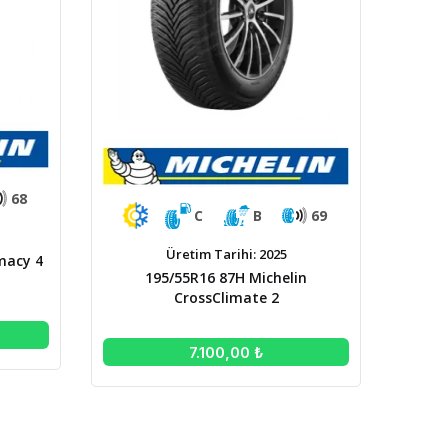
68
C
B
69
Üretim Tarihi: 2025
macy 4
195/55R16 87H Michelin
CrossClimate 2
7.100,00 ₺