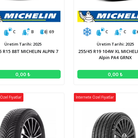
C
B
69
C
C
Üretim Tarihi: 2025
Üretim Tarihi: 2025
5 R15 88T MICHELIN ALPIN 7
255/45 R19 104W XL MICHELI
Alpin PA4 GRNX
0,00 ₺
0,00 ₺
Özel Fiyatlar
İnternete Özel Fiyatlar