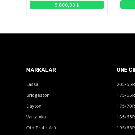
5.800,00 ₺
MARKALAR
ÖNE Ç
Lassa
205/55
Bridgeston
175/65
Dayton
175/70
Varta Akü
185/65
Oto Pratik Akü
195/65