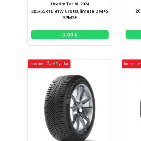
Üretim Tarihi: 2024
20
205/55R16 91W CrossClimate 2 M+S
3PMSF
0,00 ₺
İnternete Özel Fiyatlar
İnternete 