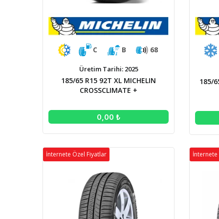
C
B
68
Üretim Tarihi: 2025
185/65 R15 92T XL MICHELIN
185/6
CROSSCLIMATE +
0,00 ₺
İnternete Özel Fiyatlar
İnternete 