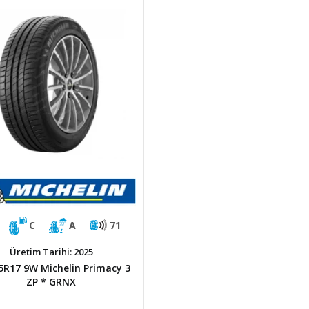
C
A
71
Üretim Tarihi: 2025
5R17 9W Michelin Primacy 3
ZP * GRNX