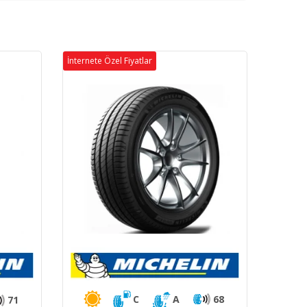
İnternete Özel Fiyatlar
C
A
68
71