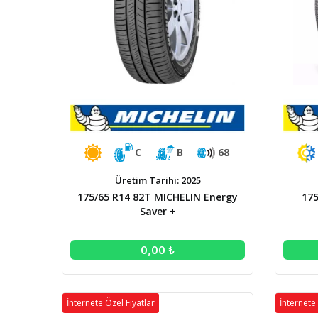
C
B
68
Üretim Tarihi: 2025
175/65 R14 82T MICHELIN Energy
175
Saver +
0,00 ₺
İnternete Özel Fiyatlar
İnternete 