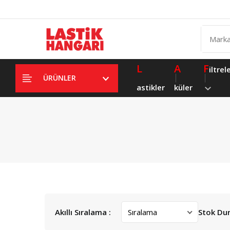
L
A
F
iltrel
ÜRÜNLER
astikler
küler
Akıllı Sıralama :
Stok Du