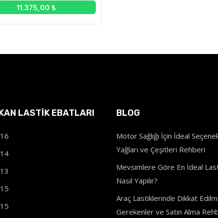
11.375,00 ₺
IKAN LASTIK EBATLARI
BLOG
R16
Motor Sağlığı İçin İdeal Seçenek
Yağları ve Çeşitleri Rehberi
R14
Mevsimlere Göre En İdeal Last
R13
Nasıl Yapılır?
R15
Araç Lastiklerinde Dikkat Edilm
R15
Gerekenler ve Satın Alma Rehb