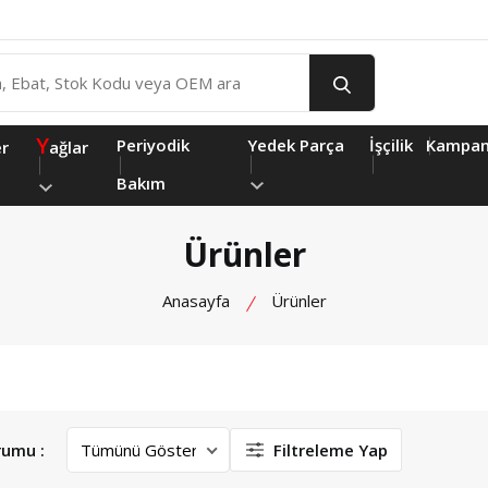
Y
Periyodik
Yedek Parça
İşçilik
Kampan
er
ağlar
Bakım
Ürünler
Anasayfa
Ürünler
rumu :
Filtreleme Yap