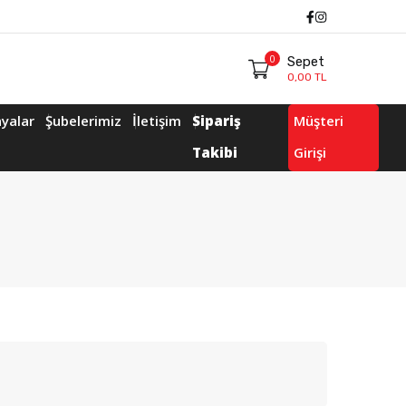
Facebook
Instagram
0
Sepet
0,00 TL
yalar
Şubelerimiz
İletişim
Sipariş
Müşteri
Takibi
Girişi