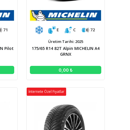
71
E
C
72
Üretim Tarihi: 2025
N Pilot
175/65 R14 82T Alpin MICHELIN A4
GRNX
0,00 ₺
İnternete Özel Fiyatlar