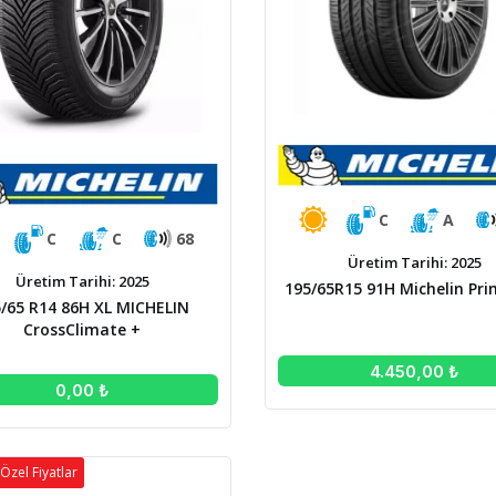
C
A
C
C
68
Üretim Tarihi: 2025
Üretim Tarihi: 2025
195/65R15 91H Michelin Pri
/65 R14 86H XL MICHELIN
CrossClimate +
4.450,00 ₺
0,00 ₺
Özel Fiyatlar