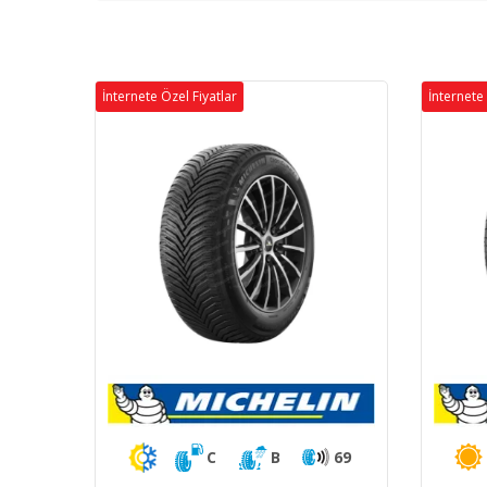
İnternete Özel Fiyatlar
İnternete 
C
B
69