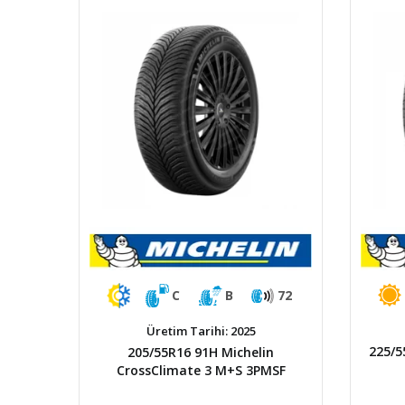
C
B
72
Üretim Tarihi: 2025
225/5
205/55R16 91H Michelin
CrossClimate 3 M+S 3PMSF