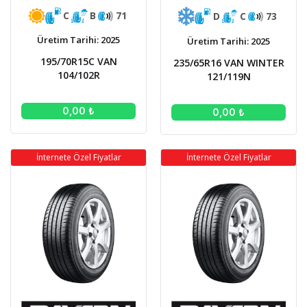
C
B
71
D
C
73
Üretim Tarihi: 2025
Üretim Tarihi: 2025
195/70R15C VAN
235/65R16 VAN WINTER
104/102R
121/119N
0,00 ₺
0,00 ₺
İnternete Özel Fiyatlar
İnternete Özel Fiyatlar