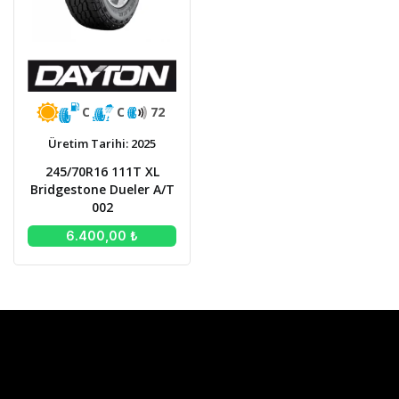
C
C
72
Üretim Tarihi: 2025
245/70R16 111T XL
Bridgestone Dueler A/T
002
6.400,00 ₺