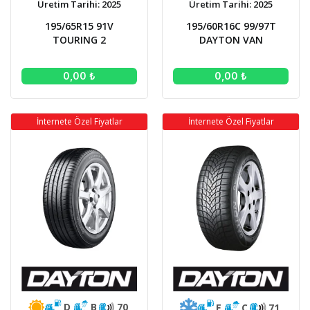
Üretim Tarihi: 2025
Üretim Tarihi: 2025
195/65R15 91V
195/60R16C 99/97T
TOURING 2
DAYTON VAN
0,00 ₺
0,00 ₺
İnternete Özel Fiyatlar
İnternete Özel Fiyatlar
D
B
70
E
C
71