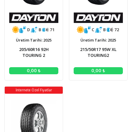
D
B
71
C
B
72
Üretim Tarihi: 2025
Üretim Tarihi: 2025
205/60R16 92H
215/50R17 95W XL
TOURING 2
TOURING2
0,00 ₺
0,00 ₺
İnternete Özel Fiyatlar