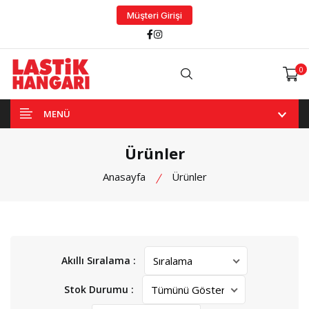
Müşteri Girişi
Facebook
Instagram
0
Arama
MENÜ
Ürünler
Anasayfa
Ürünler
Akıllı Sıralama :
Stok Durumu :