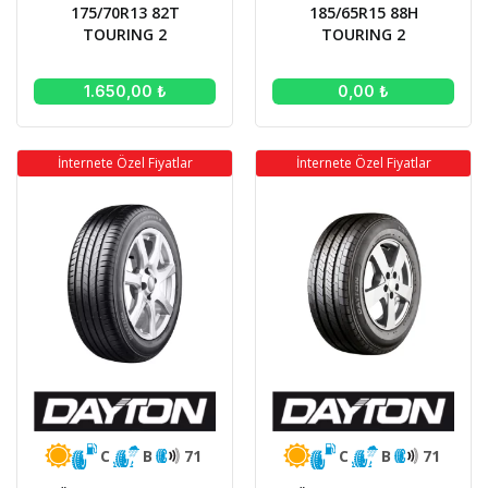
175/70R13 82T
185/65R15 88H
TOURING 2
TOURING 2
1.650,00 ₺
0,00 ₺
İnternete Özel Fiyatlar
İnternete Özel Fiyatlar
C
B
71
C
B
71