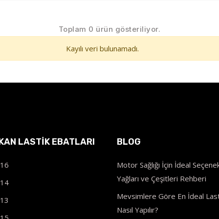
Toplam 0 ürün gösteriliyor.
Kayılı veri bulunamadı.
IKAN LASTIK EBATLARI
BLOG
R16
Motor Sağlığı İçin İdeal Seçenek
Yağları ve Çeşitleri Rehberi
R14
Mevsimlere Göre En İdeal Last
R13
Nasıl Yapılır?
R15