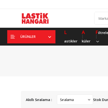
L
A
F
iltrel
ÜRÜNLER
astikler
küler
Akıllı Sıralama :
Stok Du