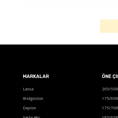
MARKALAR
ÖNE Ç
Lassa
205/55
Bridgeston
175/65
Dayton
175/70
Varta Akü
185/65