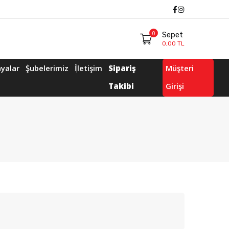
Facebook
Instagram
0
Sepet
0,00 TL
yalar
Şubelerimiz
İletişim
Sipariş
Müşteri
Takibi
Girişi