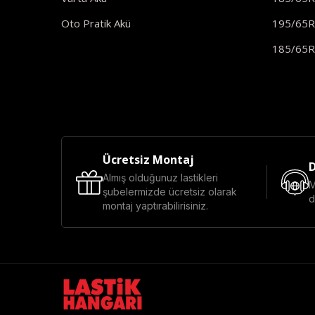
Oto Pratik Akü
195/65
185/65
Ücretsiz Montaj
D
Almış olduğunuz lastikleri
M
şubelermizde ücretsiz olarak
d
montaj yaptırabilirisiniz.