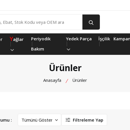
Y
Periyodik
Yedek Parça
İşçilik
Kampan
er
ağlar
Bakım
Ürünler
Anasayfa
Ürünler
rumu :
Filtreleme Yap