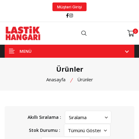
Müşteri Girişi
Facebook
Instagram
0
Arama
MENÜ
Ürünler
Anasayfa
Ürünler
Akıllı Sıralama :
Stok Durumu :