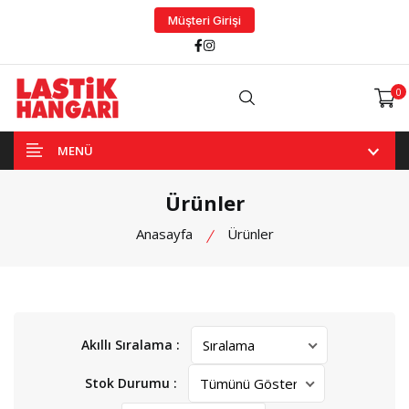
Müşteri Girişi
Facebook
Instagram
0
Arama
MENÜ
Ürünler
Anasayfa
Ürünler
Akıllı Sıralama :
Stok Durumu :