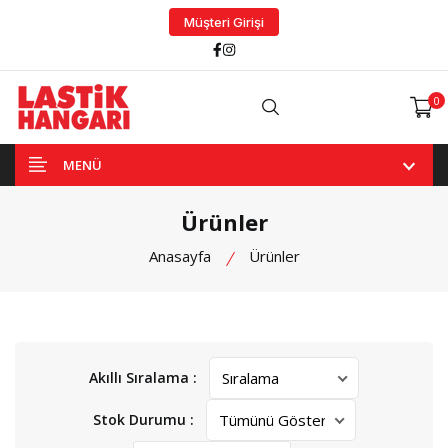
Müşteri Girişi
Facebook
Instagram
0
Arama
MENÜ
Ürünler
Anasayfa
Ürünler
Akıllı Sıralama :
Stok Durumu :