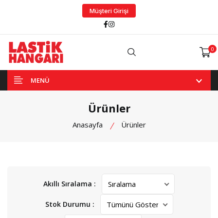
Müşteri Girişi
Facebook
Instagram
0
Arama
MENÜ
Ürünler
Anasayfa
Ürünler
Akıllı Sıralama :
Stok Durumu :