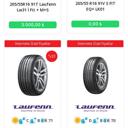
205/55 R16 91V S FIT
205/55R16 91T Laufenn
EQ+ LK01
Lw31 İ Fit + M+S
0,00 ₺
3.000,00 ₺
İnternete Özel Fiyatlar
İnternete Özel Fiyatlar
%22
C
B
71
D
B
70