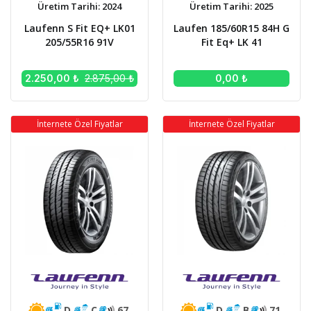
Üretim Tarihi: 2024
Üretim Tarihi: 2025
Laufenn S Fit EQ+ LK01
Laufen 185/60R15 84H G
205/55R16 91V
Fit Eq+ LK 41
2.250,00 ₺
2.875,00 ₺
0,00 ₺
İnternete Özel Fiyatlar
İnternete Özel Fiyatlar
D
C
67
D
B
71