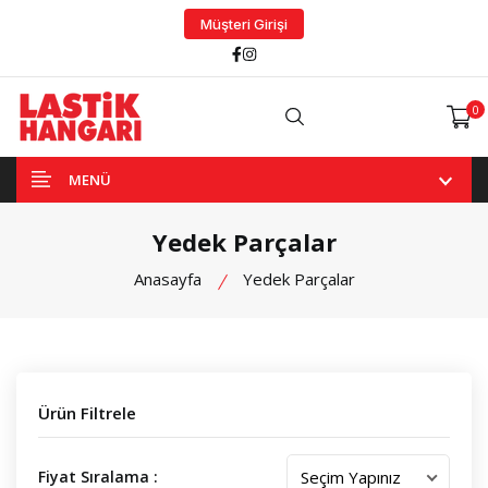
Müşteri Girişi
Facebook
Instagram
0
Arama
MENÜ
Yedek Parçalar
Anasayfa
Yedek Parçalar
Ürün Filtrele
Fiyat Sıralama :