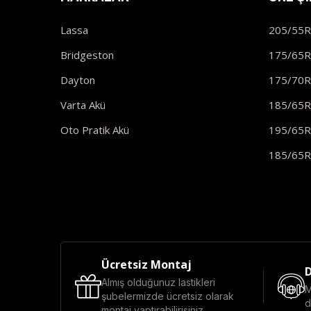
Lassa
205/55
Bridgeston
175/65
Dayton
175/70
Varta Akü
185/65
Oto Pratik Akü
195/65
185/65
Ücretsiz Montaj
D
Almış olduğunuz lastikleri
M
şubelermizde ücretsiz olarak
d
montaj yaptırabilirisiniz.