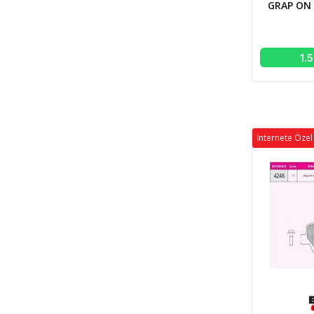
GRAP ON 
1.
İnternete Özel 