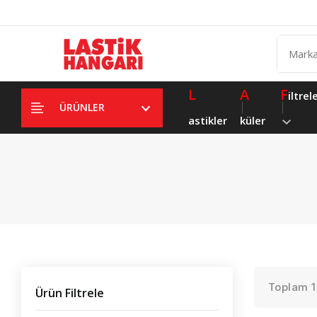
L
A
F
iltrel
ÜRÜNLER
astikler
küler
Toplam 18
Ürün Filtrele