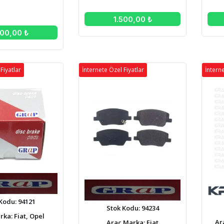
1.500,00 ₺
500,00 ₺
Fiyatlar
İnternete Özel Fiyatlar
İnterne
Kodu: 94121
Stok Kodu: 94234
ka: Fiat, Opel
Ar
Araç Marka: Fiat