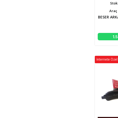
Stok
Araç 
BESER ARK
1.
İnternete Özel 