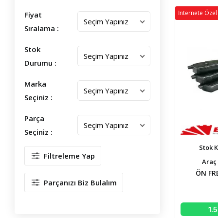
İnternete Özel 
Fiyat
Sıralama :
Stok
Durumu :
Marka
Seçiniz :
Parça
Seçiniz :
Stok 
Filtreleme Yap
Araç 
ÖN FR
Parçanızı Biz Bulalım
1.