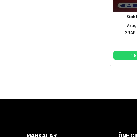
Stok 
Araç 
GRAP
1.
MARKALAR
ÖNE Ç