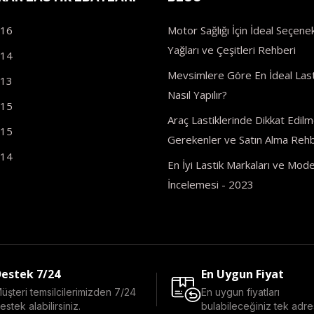
R16
Motor Sağlığı İçin İdeal Seçenek
Yağları ve Çeşitleri Rehberi
R14
Mevsimlere Göre En İdeal Last
R13
Nasıl Yapılır?
R15
Araç Lastiklerinde Dikkat Edilm
R15
Gerekenler ve Satın Alma Rehb
R14
En İyi Lastik Markaları ve Model
İncelemesi - 2023
estek 7/24
En Uygun Fiyat
üşteri temsilcilerimizden 7/24
En uygun fiyatları
estek alabilirsiniz.
bulabileceğiniz tek adre