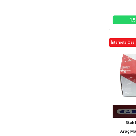
1.
İnternete Özel 
Stok 
Araç Mar