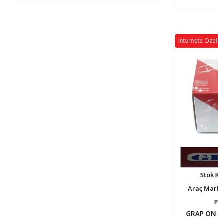
İnternete Özel 
Stok 
Araç Marka
P
GRAP ON 