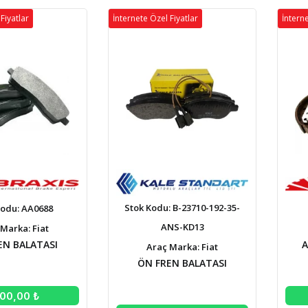
Fiyatlar
İnternete Özel Fiyatlar
İnterne
Stok Kodu: B-23710-192-35-
Kodu: AA0688
ANS-KD13
Marka: Fiat
EN BALATASI
A
Araç Marka: Fiat
ÖN FREN BALATASI
500,00 ₺