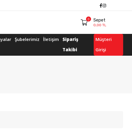
Facebook
Instagram
0
Sepet
0,00 TL
yalar
Şubelerimiz
İletişim
Sipariş
Müşteri
Takibi
Girişi