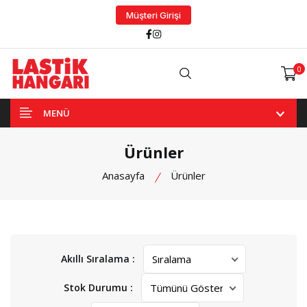
Müşteri Girişi
Facebook
Instagram
0
Arama
MENÜ
Ürünler
Anasayfa
Ürünler
Akıllı Sıralama :
Stok Durumu :