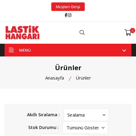
Müşteri Girişi
Facebook
Instagram
0
Arama
MENÜ
Ürünler
Anasayfa
Ürünler
Akıllı Sıralama :
Stok Durumu :