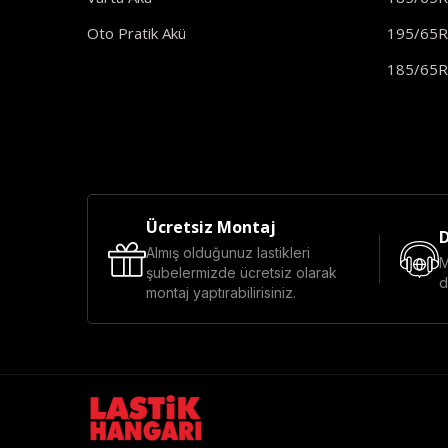
Oto Pratik Akü
195/65
185/65
Ücretsiz Montaj
D
Almış olduğunuz lastikleri
M
şubelermizde ücretsiz olarak
d
montaj yaptırabilirisiniz.