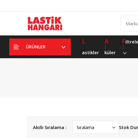
L
A
F
iltrel
ÜRÜNLER
astikler
küler
Akıllı Sıralama :
Stok Du