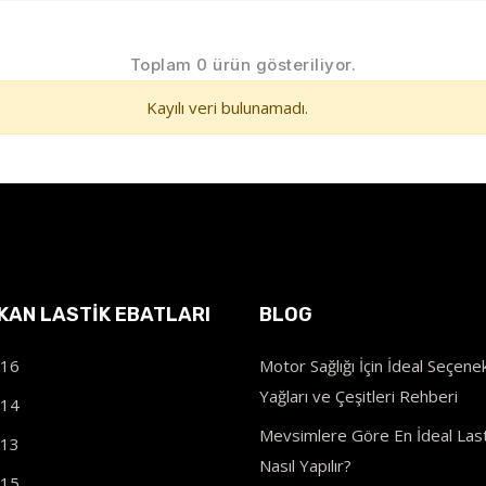
Toplam 0 ürün gösteriliyor.
Kayılı veri bulunamadı.
IKAN LASTIK EBATLARI
BLOG
R16
Motor Sağlığı İçin İdeal Seçenek
Yağları ve Çeşitleri Rehberi
R14
Mevsimlere Göre En İdeal Last
R13
Nasıl Yapılır?
R15