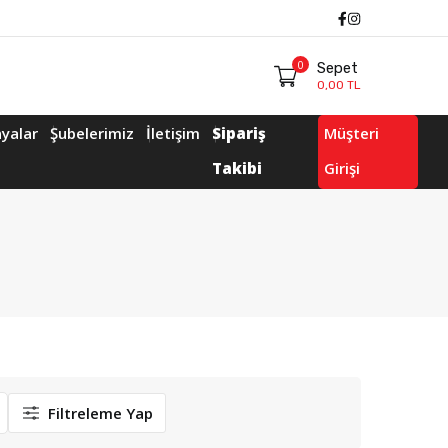
Facebook
Instagram
0
Sepet
0,00 TL
yalar
Şubelerimiz
İletişim
Sipariş
Müşteri
Takibi
Girişi
Filtreleme Yap