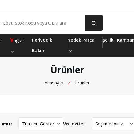
Y
Periyodik
Yedek Parça
İşçilik
Kampan
er
ağlar
Bakım
Ürünler
Anasayfa
Ürünler
rumu :
Viskozite :