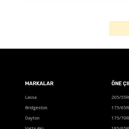
MARKALAR
ÖNE Ç
Lassa
205/55
Bridgeston
175/65
Dayton
175/70
Varta Akü
185/65