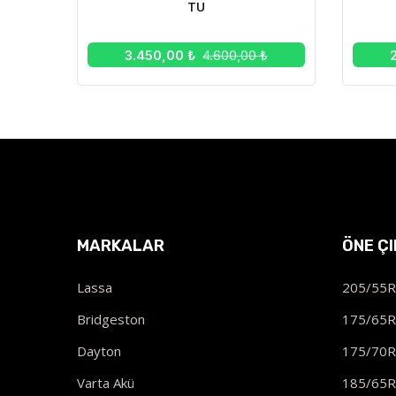
TU
3.450,00 ₺
4.600,00 ₺
MARKALAR
ÖNE Ç
Lassa
205/55
Bridgeston
175/65
Dayton
175/70
Varta Akü
185/65