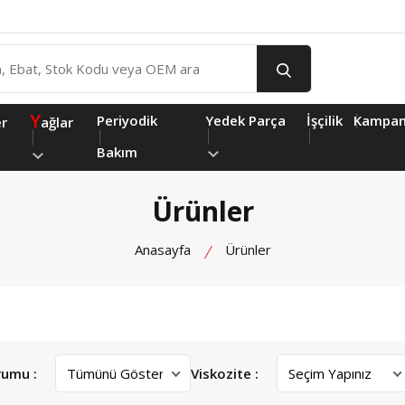
Y
Periyodik
Yedek Parça
İşçilik
Kampan
er
ağlar
Bakım
Ürünler
Anasayfa
Ürünler
rumu :
Viskozite :