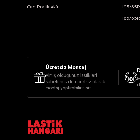
Oto Pratik Akü
195/65
185/65
Ücretsiz Montaj
D
Almış olduğunuz lastikleri
M
şubelermizde ücretsiz olarak
d
montaj yaptırabilirisiniz.