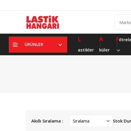
L
A
F
iltrel
ÜRÜNLER
astikler
küler
Akıllı Sıralama :
Stok Du