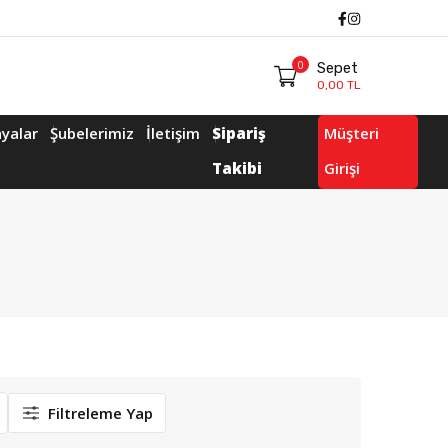
Facebook
Instagram
0
Sepet
0,00 TL
yalar
Şubelerimiz
İletişim
Sipariş
Müşteri
Takibi
Girişi
Filtreleme Yap