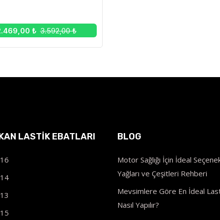
2.469,00 ₺
3.592,00 ₺
IKAN LASTIK EBATLARI
BLOG
R16
Motor Sağlığı İçin İdeal Seçenek
Yağları ve Çeşitleri Rehberi
R14
Mevsimlere Göre En İdeal Last
R13
Nasıl Yapılır?
R15