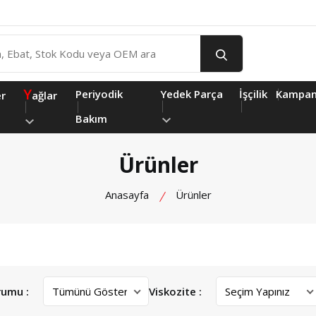
Y
Periyodik
Yedek Parça
İşçilik
Kampan
er
ağlar
Bakım
Ürünler
Anasayfa
Ürünler
rumu :
Viskozite :