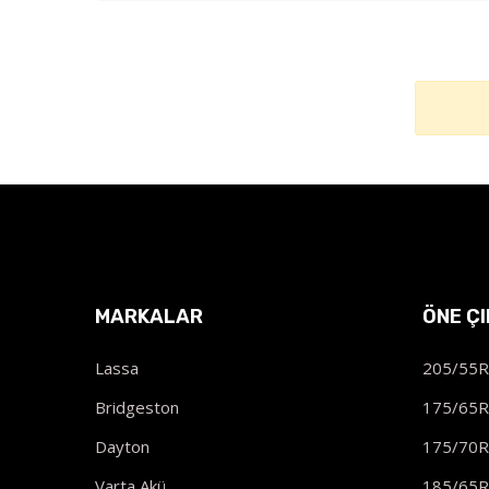
MARKALAR
ÖNE Ç
Lassa
205/55
Bridgeston
175/65
Dayton
175/70
Varta Akü
185/65