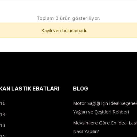
Toplam 0 ürün gösteriliyor.
Kayılı veri bulunamadı.
IKAN LASTIK EBATLARI
BLOG
R16
Motor Sağlığı İçin İdeal Seçenek
Yağları ve Çeşitleri Rehberi
R14
Mevsimlere Göre En İdeal Last
R13
Nasıl Yapılır?
R15