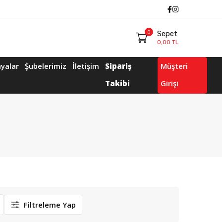
Facebook
Instagram
0
Sepet
0,00 TL
yalar
Şubelerimiz
İletişim
Sipariş
Müşteri
Takibi
Girişi
Filtreleme Yap