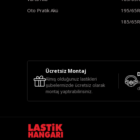
Oto Pratik Akü
195/65
185/65
Ücretsiz Montaj
D
Almış olduğunuz lastikleri
M
şubelermizde ücretsiz olarak
d
montaj yaptırabilirisiniz.