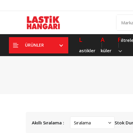
L
A
F
iltrel
ÜRÜNLER
astikler
küler
Akıllı Sıralama :
Stok Du