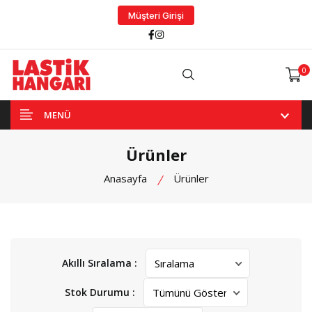
Müşteri Girişi
Facebook
Instagram
0
Arama
MENÜ
Ürünler
Anasayfa
Ürünler
Akıllı Sıralama :
Stok Durumu :