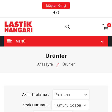
Müşteri Girişi
Facebook
Instagram
0
Arama
MENÜ
Ürünler
Anasayfa
Ürünler
Akıllı Sıralama :
Stok Durumu :