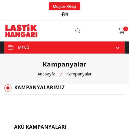
Müşteri Girişi
Facebook
Instagram
0
Arama
MENÜ
Kampanyalar
Anasayfa
Kampanyalar
KAMPANYALARIMIZ
AKÜ KAMPANYALARI