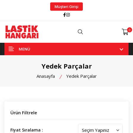
Müşteri Girişi
Facebook
Instagram
0
Arama
MENÜ
Yedek Parçalar
Anasayfa
Yedek Parçalar
Ürün Filtrele
Fiyat Sıralama :