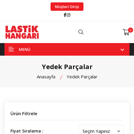
Müşteri Girişi
Facebook
Instagram
0
Arama
MENÜ
Yedek Parçalar
Anasayfa
Yedek Parçalar
Ürün Filtrele
Fiyat Sıralama :