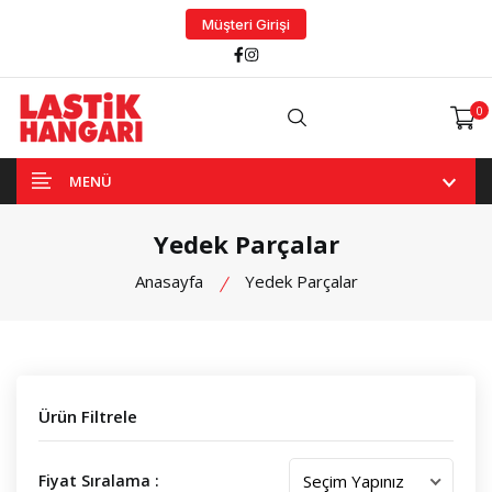
Müşteri Girişi
Facebook
Instagram
0
Arama
MENÜ
Yedek Parçalar
Anasayfa
Yedek Parçalar
Ürün Filtrele
Fiyat Sıralama :