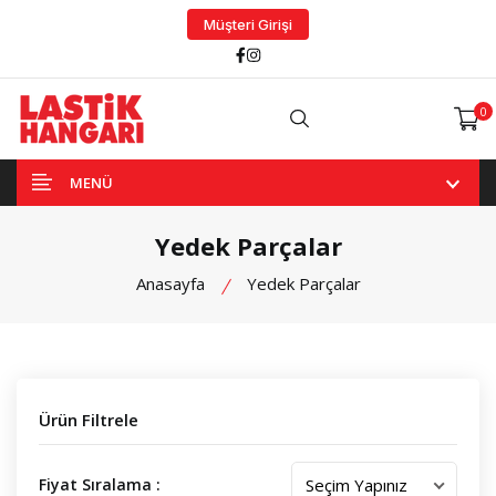
Müşteri Girişi
Facebook
Instagram
0
Arama
MENÜ
Yedek Parçalar
Anasayfa
Yedek Parçalar
Ürün Filtrele
Fiyat Sıralama :