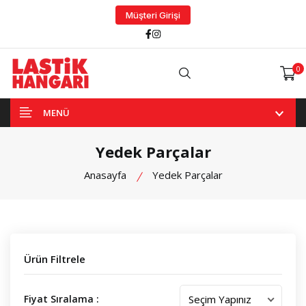
Müşteri Girişi
Facebook
Instagram
0
Arama
MENÜ
Yedek Parçalar
Anasayfa
Yedek Parçalar
Ürün Filtrele
Fiyat Sıralama :