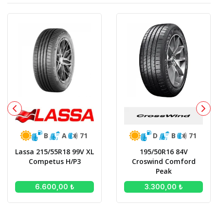
B
A
71
D
B
71
Lassa 215/55R18 99V XL
195/50R16 84V
Competus H/P3
Croswind Comford
Peak
6.600,00 ₺
3.300,00 ₺