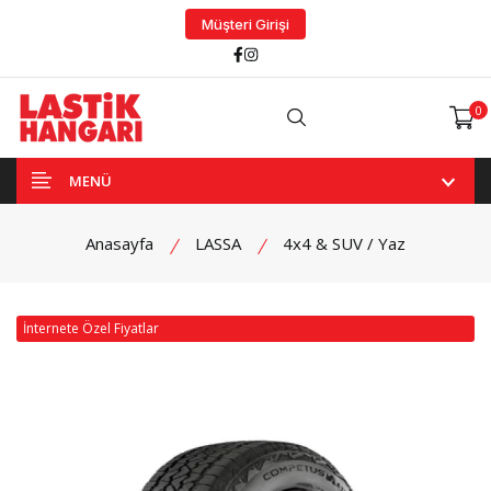
Müşteri Girişi
Facebook
Instagram
0
Arama
MENÜ
Anasayfa
LASSA
4x4 & SUV / Yaz
İnternete Özel Fiyatlar