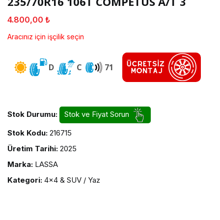
235/70R16 106T COMPETUS A/T 3
4.800,00 ₺
Aracınız için işçilik seçin
D
C
71
Stok Durumu:
Stok ve Fiyat Sorun
Stok Kodu:
216715
Üretim Tarihi:
2025
Marka:
LASSA
Kategori:
4x4 & SUV / Yaz