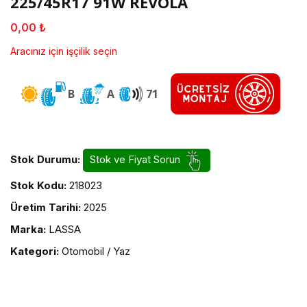
225/45R17 91W REVOLA
0,00 ₺
Aracınız için işçilik seçin
B
A
71
Stok Durumu:
Stok ve Fiyat Sorun
Stok Kodu:
218023
Üretim Tarihi:
2025
Marka:
LASSA
Kategori:
Otomobil / Yaz