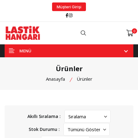
Müşteri Girişi
Facebook
Instagram
0
Arama
MENÜ
Ürünler
Anasayfa
Ürünler
Akıllı Sıralama :
Stok Durumu :